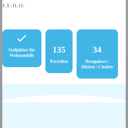
1.3.-11.11.
135
34
Stellplätze für
Wohnmobile
Parzellen
Bungalows /
Hütten / Chalets