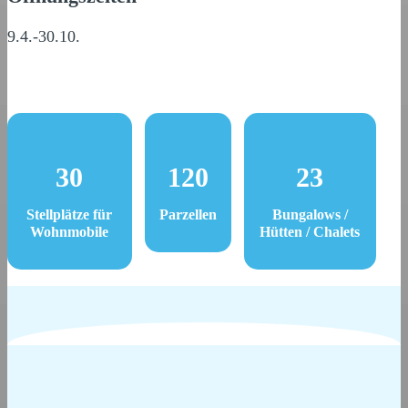
9.4.-30.10.
30
120
23
Stellplätze für
Parzellen
Bungalows /
Wohnmobile
Hütten / Chalets