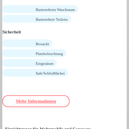
Barrierefreier Waschraum
Barrierefreie Toilette
Sicherheit
Bewacht
Platzbeleuchtung
Eingezäunt
Safe/Schließfächer
Mehr Informationen
Einrichtungen für Wohnmobile und Caravans