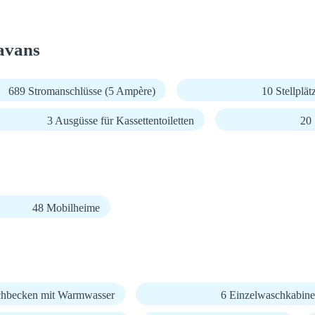
avans
689 Stromanschlüsse (5 Ampère)
10 Stellplä
3 Ausgüsse für Kassettentoiletten
20 
48 Mobilheime
hbecken mit Warmwasser
6 Einzelwaschkabin