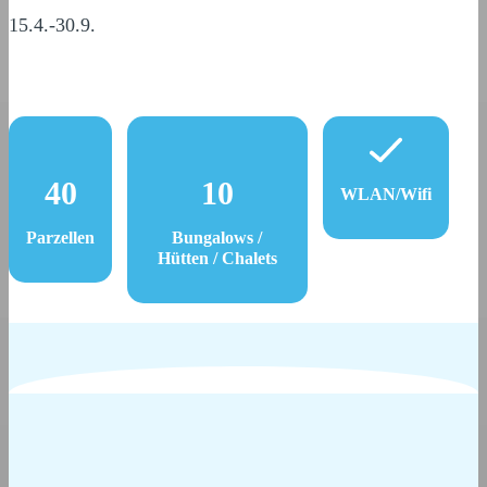
15.4.-30.9.
40
10
WLAN/Wifi
Parzellen
Bungalows /
Hütten / Chalets