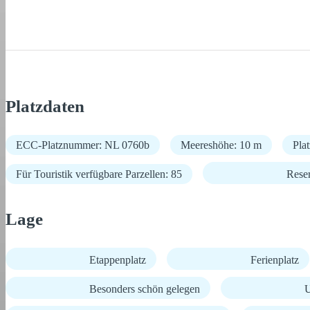
Platzdaten
ECC-Platznummer: NL 0760b
Meereshöhe: 10 m
Pla
Für Touristik verfügbare Parzellen: 85
Rese
Lage
Etappenplatz
Ferienplatz
Besonders schön gelegen
U