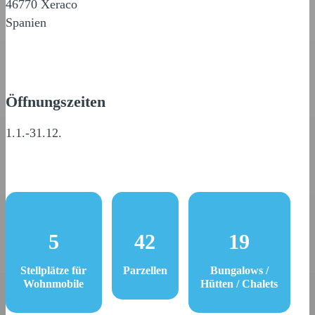
46770 Xeraco
Spanien
Öffnungszeiten
1.1.-31.12.
5
42
19
Stellplätze für
Parzellen
Bungalows /
Wohnmobile
Hütten / Chalets