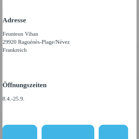
Adresse
Feunteun Vihan
29920 Raguénès-Plage/Névez
Frankreich
Öffnungszeiten
8.4.-25.9.