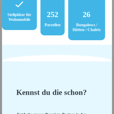
252
26
Stellplätze für
Wohnmobile
Parzellen
Bungalows /
Hütten / Chalets
Kennst du die schon?