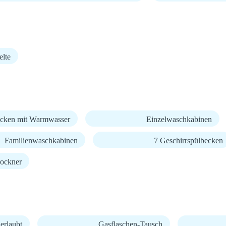
elte
cken mit Warmwasser
Einzelwaschkabinen
Familienwaschkabinen
7 Geschirrspülbecken
ockner
erlaubt
Gasflaschen-Tausch