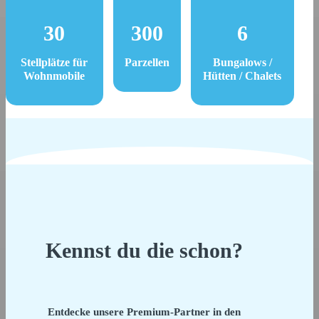
30
300
6
Stellplätze für
Parzellen
Bungalows /
Wohnmobile
Hütten / Chalets
Kennst du die schon?
Entdecke unsere Premium-Partner in den