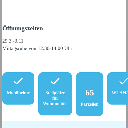
Öffnungszeiten
29.3.-3.11.
Mittagsruhe von 12.30-14.00 Uhr
65
Mobilheime
Stellplätze
WLAN/W
für
Wohnmobile
Parzellen