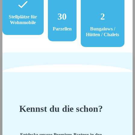
30
2
Stellplätze für
Wohnmobile
Parzellen
Bungalows /
Hütten / Chalets
Kennst du die schon?
Entdecke unsere Premium-Partner in den