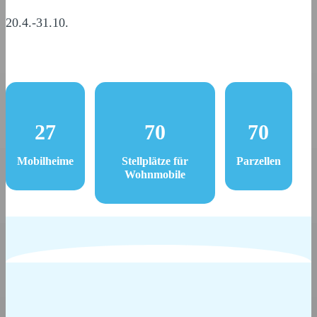
20.4.-31.10.
27
70
70
Mobilheime
Stellplätze für
Parzellen
Wohnmobile