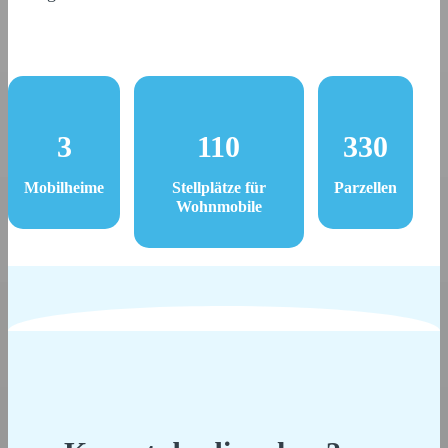
3
110
330
Mobilheime
Stellplätze für
Parzellen
Wohnmobile