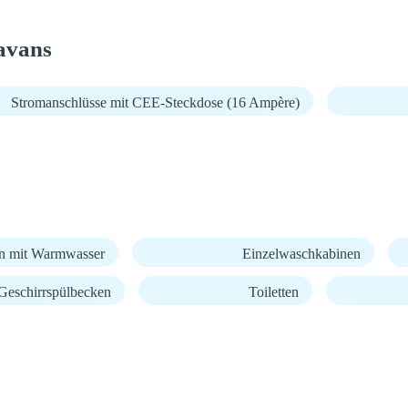
avans
Stromanschlüsse mit CEE-Steckdose (16 Ampère)
n mit Warmwasser
Einzelwaschkabinen
Geschirrspülbecken
Toiletten