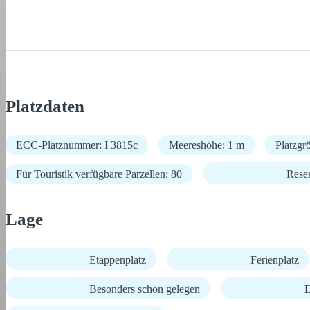
Platzdaten
ECC-Platznummer: I 3815c
Meereshöhe: 1 m
Platzgr
Für Touristik verfügbare Parzellen: 80
Rese
Lage
Etappenplatz
Ferienplatz
Besonders schön gelegen
D