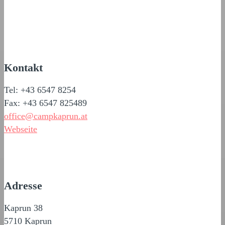
Kontakt
Tel: +43 6547 8254
Fax: +43 6547 825489
office@campkaprun.at
Webseite
Adresse
Kaprun 38
5710 Kaprun