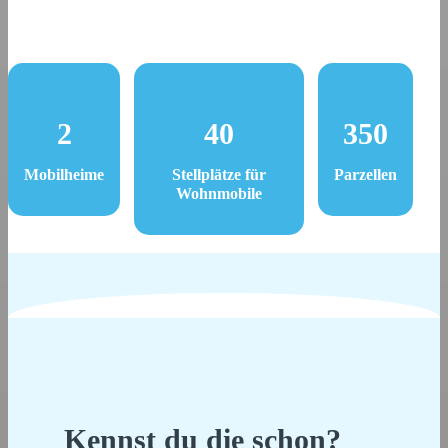
2
40
350
Mobilheime
Stellplätze für
Parzellen
Wohnmobile
Kennst du die schon?