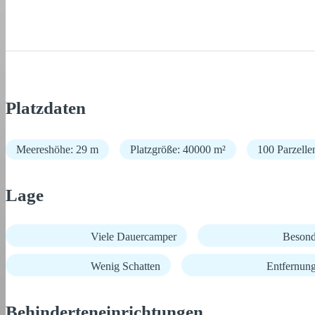
Platzdaten
Meereshöhe: 29 m
Platzgröße: 40000 m²
100 Parzelle
Lage
Viele Dauercamper
Besond
Wenig Schatten
Entfernun
Behinderteneinrichtungen