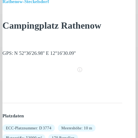
Rathenow-Steckelsdorf
Campingplatz Rathenow
GPS: N 52°36'26.98'' E 12°16'30.09''
Platzdaten
ECC-Platznummer: D 3774
Meereshöhe: 10 m
Platzgröße: 53000 m²
170 Parzellen