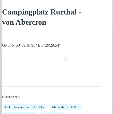
Campingplatz Rurthal -
von Abercron
GPS: N 50°39'16.98'' E 6°29'29.54''
Platzdaten
ECC-Platznummer: D 1721a
Meereshöhe: 198 m