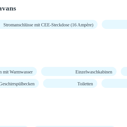
avans
Stromanschlüsse mit CEE-Steckdose (16 Ampère)
n mit Warmwasser
Einzelwaschkabinen
Geschirrspülbecken
Toiletten