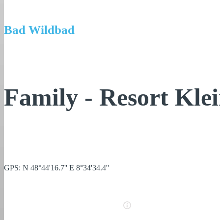
Bad Wildbad
Family - Resort Kle
GPS: N 48°44'16.7'' E 8°34'34.4''