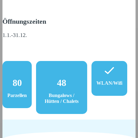
Öffnungszeiten
1.1.-31.12.
80
48
WLAN/Wifi
Parzellen
Bungalows /
Hütten / Chalets