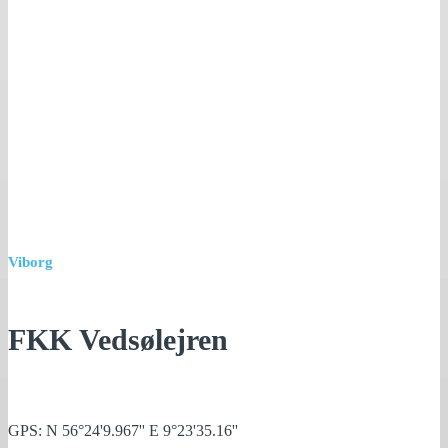
Viborg
FKK Vedsølejren
GPS: N 56°24'9.967'' E 9°23'35.16''