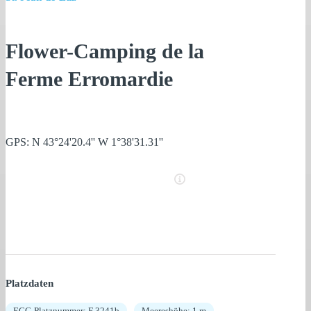
Flower-Camping de la
Ferme Erromardie
GPS: N 43°24'20.4'' W 1°38'31.31''
Platzdaten
ECC-Platznummer: F 3241b
Meereshöhe: 1 m