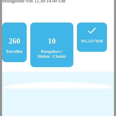
Mittagsruhe von 12.30-14.00 Uhr
260
10
WLAN/Wifi
Parzellen
Bungalows /
Hütten / Chalets