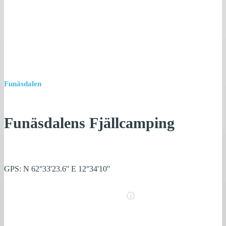
Funäsdalen
Funäsdalens Fjällcamping
GPS: N 62°33'23.6'' E 12°34'10''