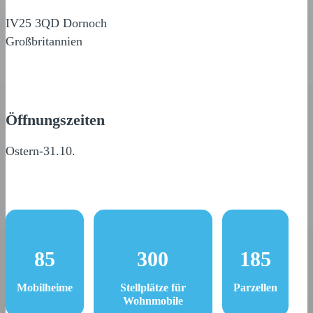
IV25 3QD Dornoch
Großbritannien
Öffnungszeiten
Ostern-31.10.
85
300
185
Mobilheime
Stellplätze für
Parzellen
Wohnmobile