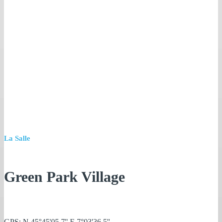
La Salle
Green Park Village
GPS: N 45°45'05.7'' E 7°03'36.5''