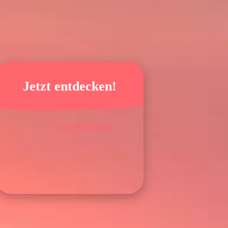
Jetzt entdecken!
zur Webseite