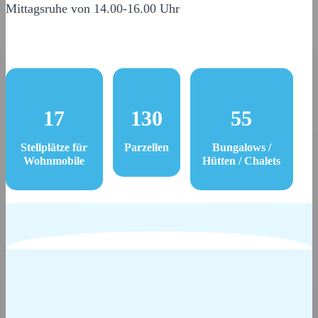
Mittagsruhe von 14.00-16.00 Uhr
17
130
55
Stellplätze für
Parzellen
Bungalows /
Wohnmobile
Hütten / Chalets