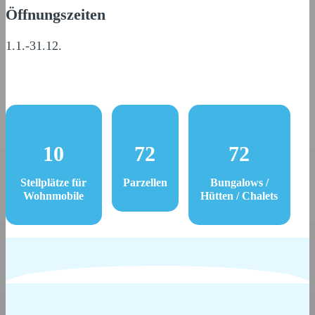
Öffnungszeiten
1.1.-31.12.
10
72
72
Stellplätze für
Parzellen
Bungalows /
Wohnmobile
Hütten / Chalets