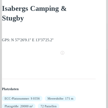
Isabergs Camping &
Stugby
GPS: N 57°26'9.1'' E 13°37'25.2''
Platzdaten
ECC-Platznummer: S 0356
Meereshöhe: 171 m
Platzgröße: 20000 m²
72 Parzellen