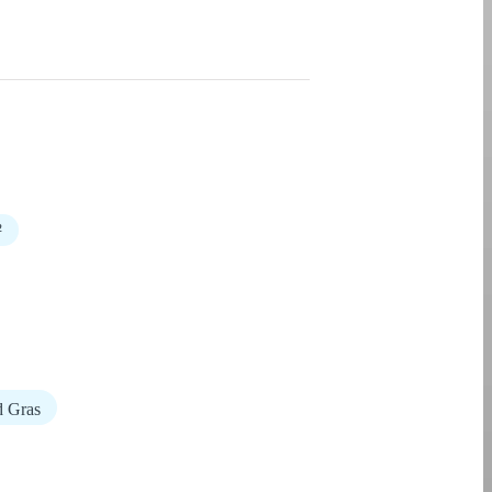
²
d Gras