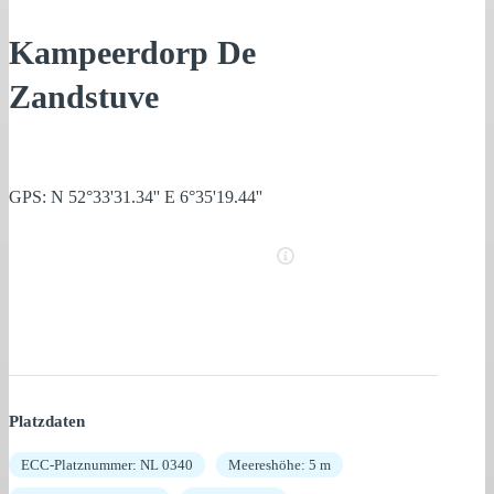
Kampeerdorp De
Zandstuve
GPS: N 52°33'31.34'' E 6°35'19.44''
Platzdaten
ECC-Platznummer: NL 0340
Meereshöhe: 5 m