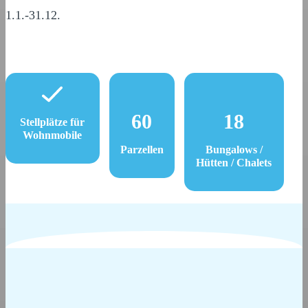
1.1.-31.12.
60
18
Stellplätze für
Wohnmobile
Parzellen
Bungalows /
Hütten / Chalets