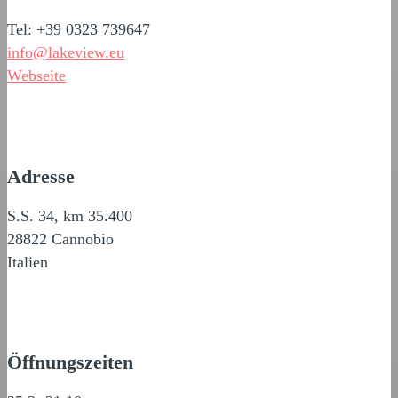
Tel: +39 0323 739647
info@lakeview.eu
Webseite
Adresse
S.S. 34, km 35.400
28822 Cannobio
Italien
Öffnungszeiten