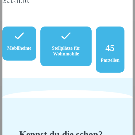
25.3.-31.10.
45
Mobilheime
Stellplätze für
Wohnmobile
Parzellen
Kennst du die schon?