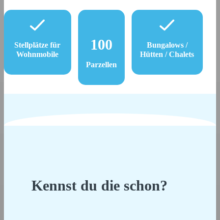
100
Stellplätze für
Bungalows /
Wohnmobile
Hütten / Chalets
Parzellen
Kennst du die schon?