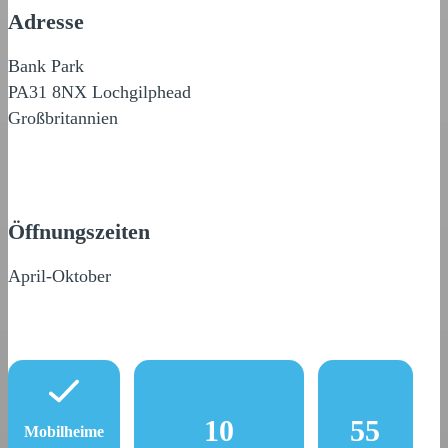
Adresse
Bank Park
PA31 8NX Lochgilphead
Großbritannien
Öffnungszeiten
April-Oktober
10
55
Mobilheime