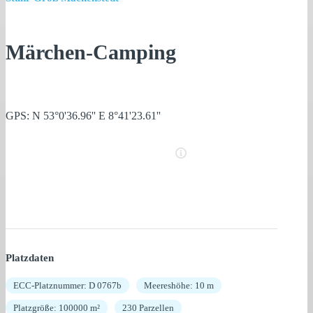
Märchen-Camping
GPS: N 53°0'36.96'' E 8°41'23.61''
Platzdaten
ECC-Platznummer: D 0767b
Meereshöhe: 10 m
Platzgröße: 100000 m²
230 Parzellen