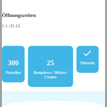
Öffnungszeiten
1.1.-31.12.
300
25
Mietzelte
Parzellen
Bungalows / Hütten /
Chalets