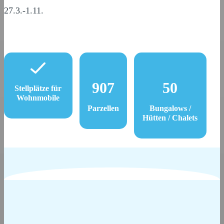
27.3.-1.11.
907
50
Stellplätze für
Wohnmobile
Parzellen
Bungalows /
Hütten / Chalets