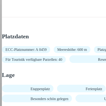
Platzdaten
ECC-Platznummer: A 0459
Meereshöhe: 600 m
Platz
Für Touristik verfügbare Parzellen: 40
Rese
Lage
Etappenplatz
Ferienplatz
Besonders schön gelegen
U