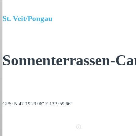
St. Veit/Pongau
Sonnenterrassen-C
GPS: N 47°19'29.06'' E 13°9'59.66''