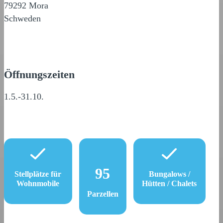
79292 Mora
Schweden
Öffnungszeiten
1.5.-31.10.
95
Stellplätze für
Bungalows /
Wohnmobile
Hütten / Chalets
Parzellen