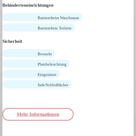
Behinderteneinrichtungen
Barrierefreier Waschraum
Barrierefreie Toilette
Sicherheit
Bewacht
Platzbeleuchtung
Eingezäunt
Safe/Schließfächer
Mehr Informationen