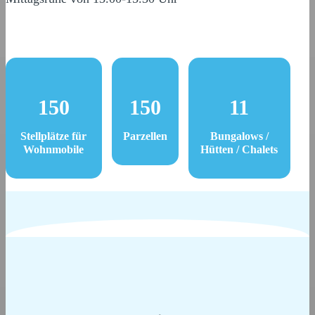
150
150
11
Stellplätze für
Parzellen
Bungalows /
Wohnmobile
Hütten / Chalets