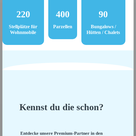
220
400
90
Stellplätze für
Parzellen
Bungalows /
Wohnmobile
Hütten / Chalets
Kennst du die schon?
Entdecke unsere Premium-Partner in den