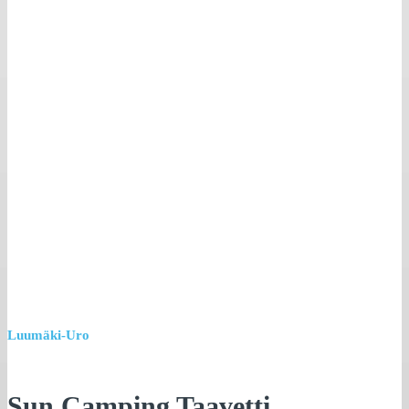
Luumäki-Uro
Sun Camping Taavetti