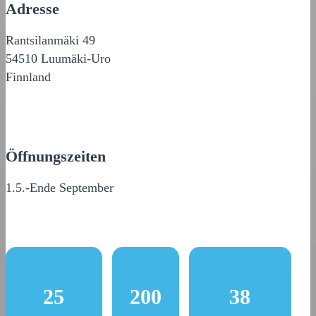
Adresse
Rantsilanmäki 49
54510 Luumäki-Uro
Finnland
Öffnungszeiten
1.5.-Ende September
25
200
38