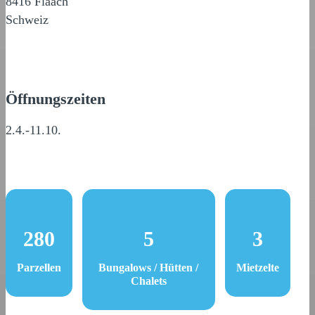
8416 Flaach
Schweiz
Öffnungszeiten
2.4.-11.10.
280
5
3
Parzellen
Bungalows / Hütten /
Mietzelte
Chalets