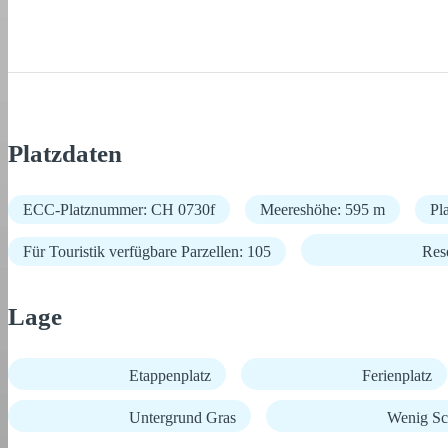
Platzdaten
ECC-Platznummer: CH 0730f
Meereshöhe: 595 m
Pl
Für Touristik verfügbare Parzellen: 105
Res
Lage
Etappenplatz
Ferienplatz
Untergrund Gras
Wenig Sc