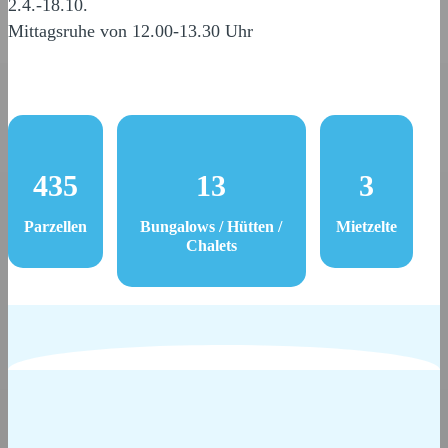
2.4.-18.10.
Mittagsruhe von 12.00-13.30 Uhr
435
13
3
Parzellen
Bungalows / Hütten /
Mietzelte
Chalets