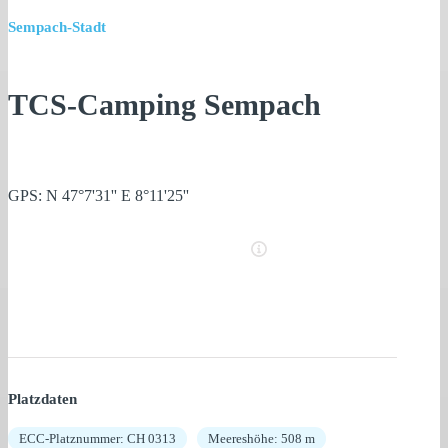
Sempach-Stadt
TCS-Camping Sempach
GPS: N 47°7'31'' E 8°11'25''
Platzdaten
ECC-Platznummer: CH 0313
Meereshöhe: 508 m